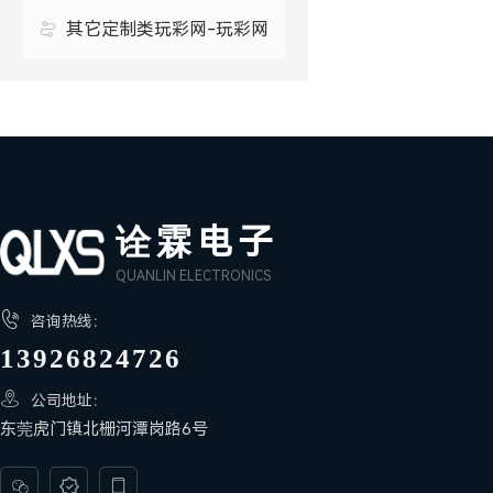
其它定制类玩彩网-玩彩网
诠霖电子
QUANLIN ELECTRONICS

咨询热线：
13926824726

公司地址：
东莞虎门镇北栅河潭岗路6号


