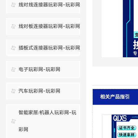
线对线连接器玩彩网-玩彩网
线对板连接器玩彩网-玩彩网
插板式连接器玩彩网-玩彩网
电子玩彩网-玩彩网
汽车玩彩网-玩彩网
相关产品指引
智能家居/机器人玩彩网-玩
彩网