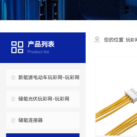
您的位置:
玩彩
产品列表
Product list
新能源电动车玩彩网-玩彩网
储能光伏玩彩网-玩彩网
储能连接器