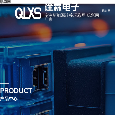
玩彩网
诠霖电子
玩彩网
专注新能源连接玩彩网-玩彩网
厂家
走进诠霖电子
玩彩网
玩彩网-玩彩网 是一家自主研发、生产和销售连接器及 连接线的
玩彩网-玩彩网 是一家自主研发、生产和销售连接器及 连接线的
工厂”之称的东莞市虎门镇，交通十分便利。
工厂”之称的东莞市虎门镇，交通十分便利。
PRODUCT
公司简介
公司动态
玩彩网
行业资讯
产品中心
企业形象
合作伙伴