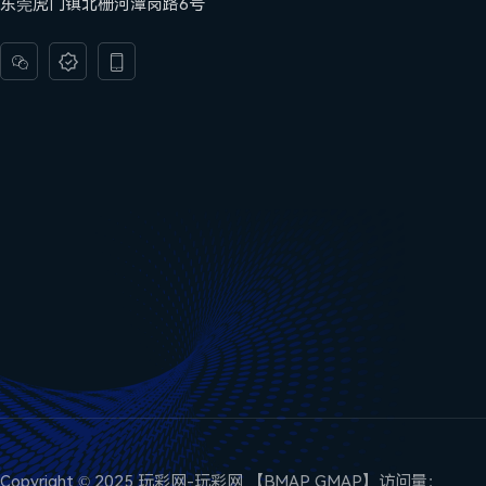
东莞虎门镇北栅河潭岗路6号



Copyright © 2025 玩彩网-玩彩网 【
BMAP
GMAP
】访问量：