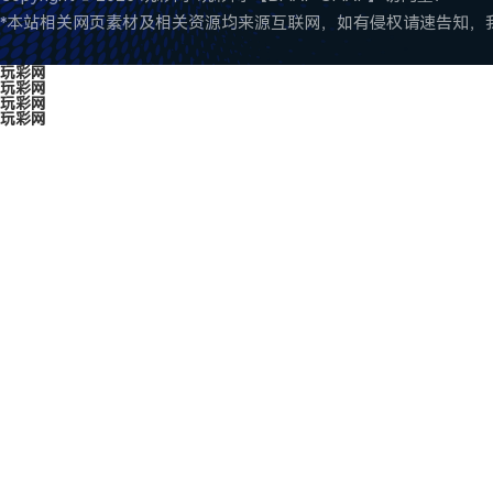
*本站相关网页素材及相关资源均来源互联网，如有侵权请速告知，我
玩彩网
玩彩网
玩彩网
玩彩网