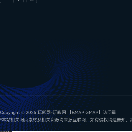
Copyright © 2025 玩彩网-玩彩网 【
BMAP
GMAP
】访问量：
*本站相关网页素材及相关资源均来源互联网，如有侵权请速告知，我