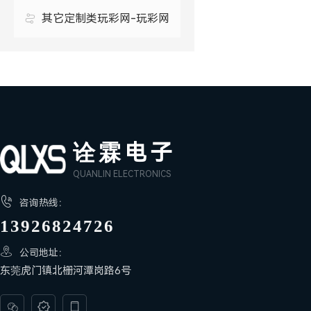
其它定制类玩彩网-玩彩网
诠霖电子
QUANLIN ELECTRONICS

咨询热线：
13926824726

公司地址：
东莞虎门镇北栅河潭岗路6号


