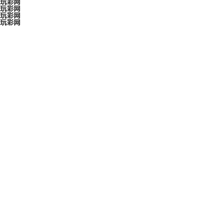
玩彩网
玩彩网
玩彩网
玩彩网