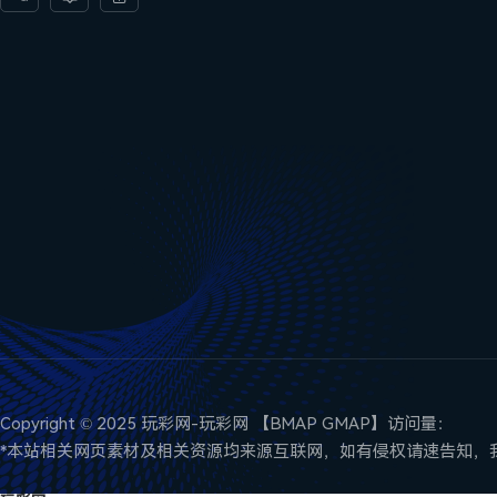
Copyright © 2025 玩彩网-玩彩网 【
BMAP
GMAP
】访问量：
*本站相关网页素材及相关资源均来源互联网，如有侵权请速告知，我