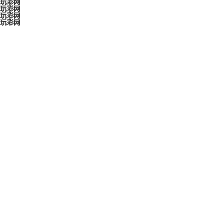
玩彩网
玩彩网
玩彩网
玩彩网