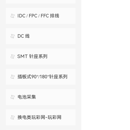
IDC / FPC / FFC 排线
DC 线
SMT 针座系列
插板式90°/180°针座系列
电池采集
换电类玩彩网-玩彩网