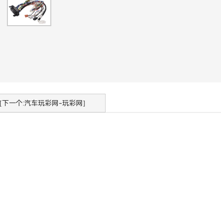
[下一个:汽车玩彩网-玩彩网]