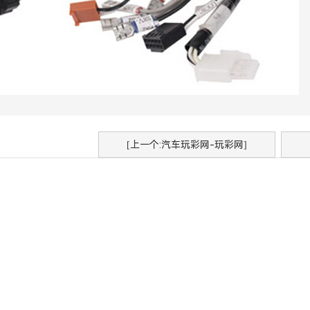
[上一个:汽车玩彩网-玩彩网]