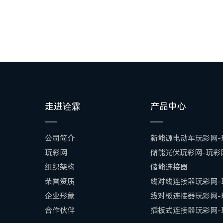
走进诠霖
产品中心
公司简介
新能源电动车玩彩网-
玩彩网
储能光伏玩彩网-玩彩
组织架构
储能连接器
荣誉资质
线对线连接器玩彩网-
企业形象
线对板连接器玩彩网-
合作伙伴
插板式连接器玩彩网-