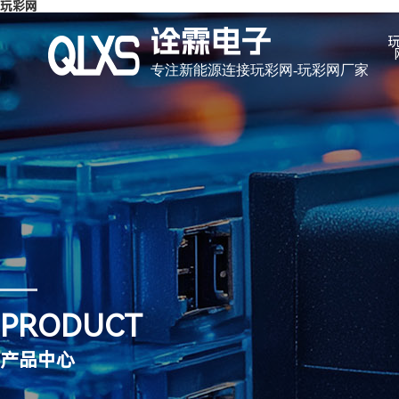
玩彩网
诠霖电子
专注新能源连接玩彩网-玩彩网厂家
走进诠霖电子
玩彩网
玩彩网-玩彩网 是一家自主研发、生产和销售连接器及 连接线的现
玩彩网-玩彩网 是一家自主研发、生产和销售连接器及 连接线的现
于“世界工厂”之称的东莞市虎门镇，交通十分便利。
于“世界工厂”之称的东莞市虎门镇，交通十分便利。
公司简介
公司动态
玩彩网
行业资讯
组织架
常见问
PRODUCT
产品中心
企业形象
合作伙伴