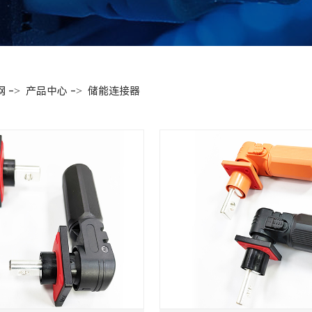
->
->
网
产品中心
储能连接器