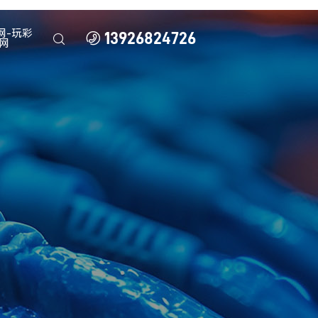
网-玩彩
13926824726


网