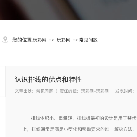
您的位置:
->
->
玩彩网
玩彩网
常见问题
认识排线的优点和特性
文章出处：常见问题
责任编辑：玩彩网-玩彩网
发表时间：20
排线体积小、重量轻，排线板最初的设计是用于替代体积
上，排线通常是满足小型化和移动要求的唯一解决方法。