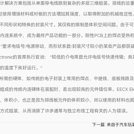
计解决方案包括从单面导电线路到复杂的多层三维组装。排线的总
通过使用增强材料或衬板的方法增加其强度，以取得附加的机械稳定性
不同形状和特殊的封装尺寸。其仅有的限制是体积空间问题。由于可
内连系统中，成为最终产品功能的一部分。刚性PCB上的焊点受热
说："要求电信号/电源移动，而形状系数/封装尺寸较小的某些产品都获
ctronic的首席执行官说： "较低的介电常数允许电信号快速传输；
的温度下良好运行。"
所需的硬体，如传统的电子封装上常用的焊点、中继线、底板线路及
传统内连硬体在装配时，易出现较高的元件错位率。EECX Electr
："排线的刚度低，体积小，也正是因为排线板元件的体积较小，所以使用的材料也
方式组装，从而消除了许多通常与独立布线工程有关的人为错误。
下一篇:
来自于汽车玩