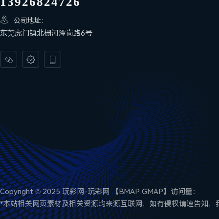
13926824726

公司地址：
东莞虎门镇北栅河潭岗路6号



Copyright © 2025 玩彩网-玩彩网 【
BMAP
GMAP
】访问量：
*本站相关网页素材及相关资源均来源互联网，如有侵权请速告知，我