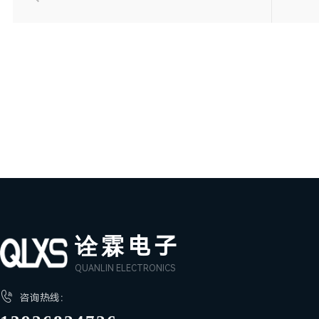
诠霖电子
QUANLIN ELECTRONICS

咨询热线：