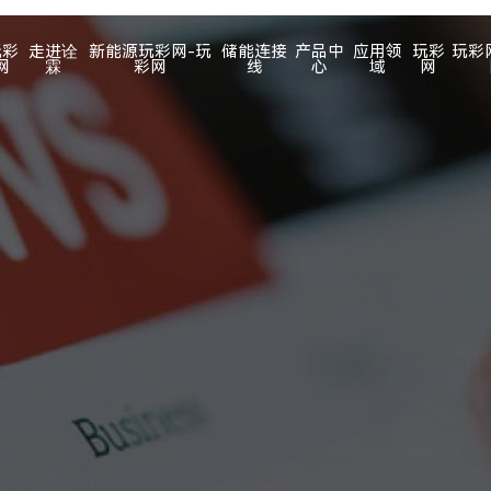
玩彩
走进诠
新能源玩彩网-玩
储能连接
产品中
应用领
玩彩
玩彩
网
霖
彩网
线
心
域
网
连接线生产厂家
代化高科技有限公司。公司成立于 2008 年 8 月份，座落
代化高科技有限公司。公司成立于 2008 年 8 月份，座落
构
题
荣誉资质