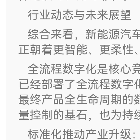
行业动态与未来展望
综合来看，新能源汽
正朝着更智能、更柔性
全流程数字化是核心
已经部署了全流程数字
最终产品全生命周期的
量控制的基石，也为持
标准化推动产业升级：随着