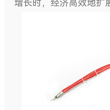
增长时，经济高效地扩