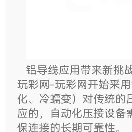
铝导线应用带来新挑
玩彩网-玩彩网开始采
化、冷蠕变）对传统的
应的，自动化压接设备
保连接的长期可靠性。