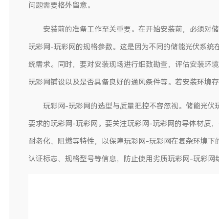
问题需要格外留意。
安装前的准备工作至关重要。在开始安装前，必须对储
玩彩网-玩彩网的规格参数。这是因为不同的储能光伏系统
统需求。同时，要对安装现场进行细致勘查，评估安装环境
玩彩网铺设以及是否具备良好的通风条件等。若安装环境存
玩彩网-玩彩网的选型与质量把控不容忽视。储能光伏
要求的玩彩网-玩彩网。要关注玩彩网-玩彩网的导体材质
耐老化、阻燃等特性，以保障玩彩网-玩彩网在复杂环境下
认证标志、规格型号等信息，防止使用劣质玩彩网-玩彩网