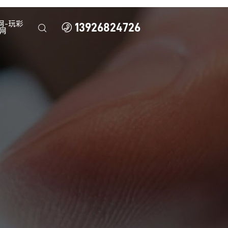
网-玩彩
13926824726


网