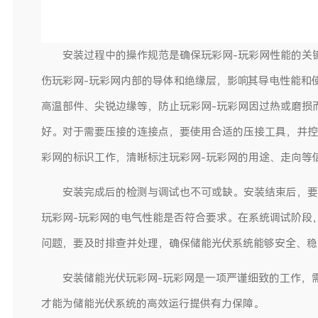
安装过程中的操作规范是确保玩彩网-玩彩网性能的关
伤玩彩网-玩彩网内部的导体和绝缘层，影响其导电性能和
高温部件、尖锐边缘等，防止玩彩网-玩彩网因过热或磨损
好。对于需要压接的连接点，要使用合适的压接工具，并控
彩网的标识工作，清晰标注玩彩网-玩彩网的用途、走向等
安装完成后的检测与调试也不可或缺。安装结束后，要
玩彩网-玩彩网的电气性能是否符合要求。在系统调试阶段
问题，要及时排查并处理，确保储能光伏系统能够安全、稳
安装储能光伏玩彩网-玩彩网是一项严谨细致的工作，
才能为储能光伏系统的高效运行提供有力保障。