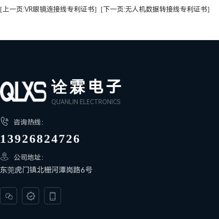
[上一页:VR眼镜连接线专利证书]
[下一页:无人机数据转接线专利证书]
诠霖电子
QUANLIN ELECTRONICS

咨询热线：
13926824726

公司地址：
东莞虎门镇北栅河潭岗路6号


