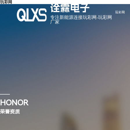
玩彩网
诠霖电子
玩彩网
专注新能源连接玩彩网-玩彩网
厂家
走进诠霖电子
玩彩网
玩彩网-玩彩网 是一家自主研发、生产和销售连接器及 连接线的
玩彩网-玩彩网 是一家自主研发、生产和销售连接器及 连接线的
工厂”之称的东莞市虎门镇，交通十分便利。
工厂”之称的东莞市虎门镇，交通十分便利。
HONOR
公司简介
公司动态
玩彩网
行业资讯
荣誉资质
企业形象
合作伙伴