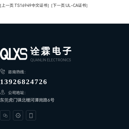
[上一页:TS16949中文证书]
[下一页:UL-CA证书]
诠霖电子
QUANLIN ELECTRONICS

咨询热线：
13926824726

公司地址：
东莞虎门镇北栅河潭岗路6号


