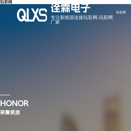
玩彩网
诠霖电子
玩彩网
专注新能源连接玩彩网-玩彩网
厂家
走进诠霖电子
玩彩网
玩彩网-玩彩网 是一家自主研发、生产和销售连接器及 连接线的
玩彩网-玩彩网 是一家自主研发、生产和销售连接器及 连接线的
工厂”之称的东莞市虎门镇，交通十分便利。
工厂”之称的东莞市虎门镇，交通十分便利。
HONOR
公司简介
公司动态
玩彩网
行业资讯
荣誉资质
企业形象
合作伙伴