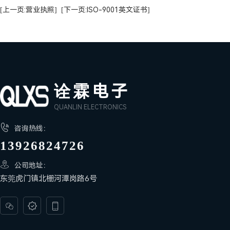
[上一页:营业执照]
[下一页:ISO-9001英文证书]
诠霖电子
QUANLIN ELECTRONICS

咨询热线：
13926824726

公司地址：
东莞虎门镇北栅河潭岗路6号


