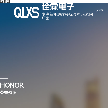
玩彩网
诠霖电子
玩彩网
专注新能源连接玩彩网-玩彩网
厂家
走进诠霖电子
玩彩网
玩彩网-玩彩网 是一家自主研发、生产和销售连接器及 连接线的
玩彩网-玩彩网 是一家自主研发、生产和销售连接器及 连接线的
工厂”之称的东莞市虎门镇，交通十分便利。
工厂”之称的东莞市虎门镇，交通十分便利。
HONOR
公司简介
公司动态
玩彩网
行业资讯
荣誉资质
企业形象
合作伙伴